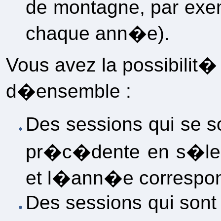
de montagne, par ex
chaque ann�e).
Vous avez la possibilit
d�ensemble :
Des sessions qui se
pr�c�dente en s�lec
et l�ann�e correspo
Des sessions qui son